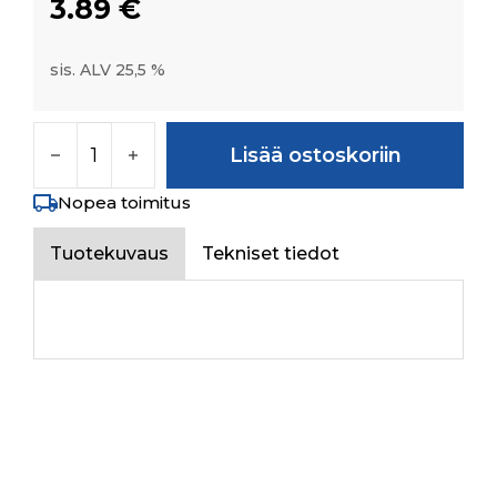
3.89
€
sis. ALV 25,5 %
FIXED SIDE SEALING PLATE RH määrä
Lisää ostoskoriin
Nopea toimitus
Tuotekuvaus
Tekniset tiedot