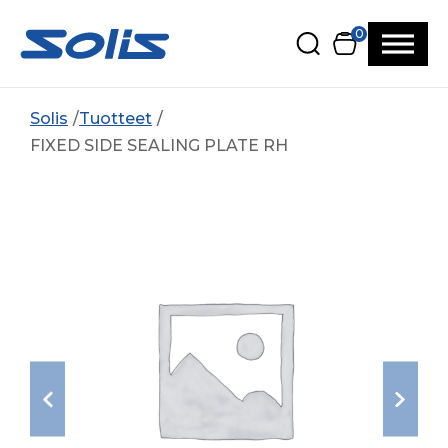
Siirry pääsisältöön
Siirry alatunnisteeseen
0
Solis
Tuotteet
FIXED SIDE SEALING PLATE RH