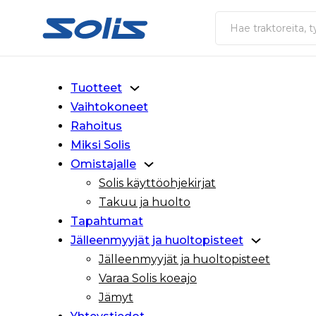
Siirry pääsisältöön
Siirry alatunnisteeseen
Haku
Tuotteet
Vaihtokoneet
Rahoitus
Miksi Solis
Omistajalle
Solis käyttöohjekirjat
Takuu ja huolto
Tapahtumat
Jälleenmyyjät ja huoltopisteet
Jälleenmyyjät ja huoltopisteet
Varaa Solis koeajo
Jämyt