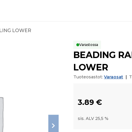
ALING LOWER
Varastossa
BEADING RA
LOWER
Tuoteosastot:
Varaosat
|
T
3.89
€
sis. ALV 25,5 %