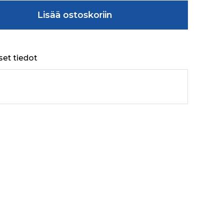
SIDE SEALING LOWER määrä
Lisää ostoskoriin
set tiedot