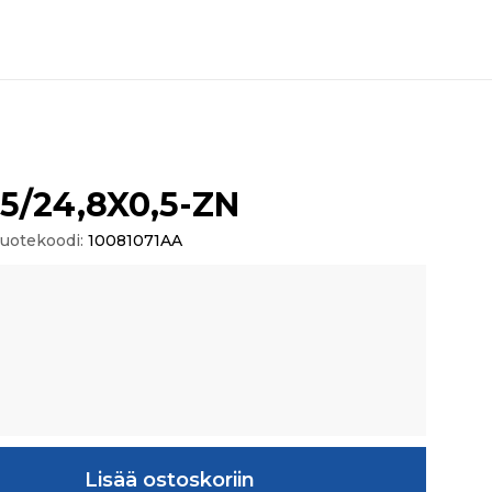
5/24,8X0,5-ZN
uotekoodi:
10081071AA
,5-ZN määrä
Lisää ostoskoriin