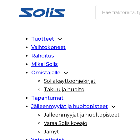
Siirry pääsisältöön
Siirry alatunnisteeseen
Haku
Tuotteet
Vaihtokoneet
Rahoitus
Miksi Solis
Omistajalle
Solis käyttöohjekirjat
Takuu ja huolto
Tapahtumat
Jälleenmyyjät ja huoltopisteet
Jälleenmyyjät ja huoltopisteet
Varaa Solis koeajo
Jämyt