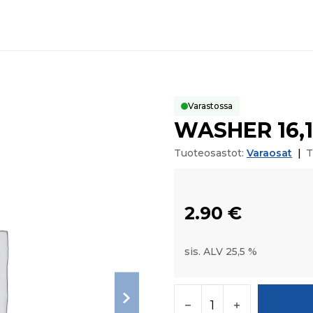
Varastossa
WASHER 16,1
Tuoteosastot:
Varaosat
|
T
2.90
€
sis. ALV 25,5 %
WASHER 16,15/24,8X0