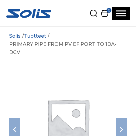
Siirry pääsisältöön
Siirry alatunnisteeseen
0
Solis
Tuotteet
PRIMARY PIPE FROM PV EF PORT TO 1DA-
DCV