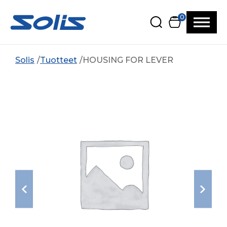
Siirry pääsisältöön
Siirry alatunnisteeseen
0
Solis
Tuotteet
HOUSING FOR LEVER