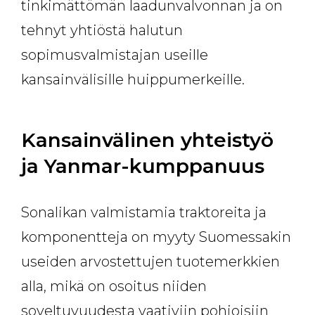
tinkimättömän laadunvalvonnan ja on
tehnyt yhtiöstä halutun
sopimusvalmistajan useille
kansainvälisille huippumerkeille.
Kansainvälinen yhteistyö
ja Yanmar-kumppanuus
Sonalikan valmistamia traktoreita ja
komponentteja on myyty Suomessakin
useiden arvostettujen tuotemerkkien
alla, mikä on osoitus niiden
soveltuvuudesta vaativiin pohjoisiin