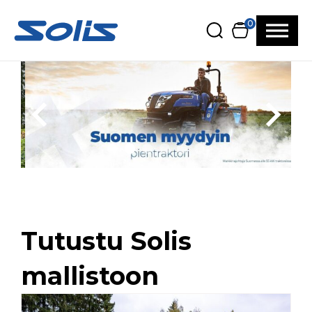
Siirry pääsisältöön
Siirry alatunnisteeseen
0
Tutustu Solis
mallistoon