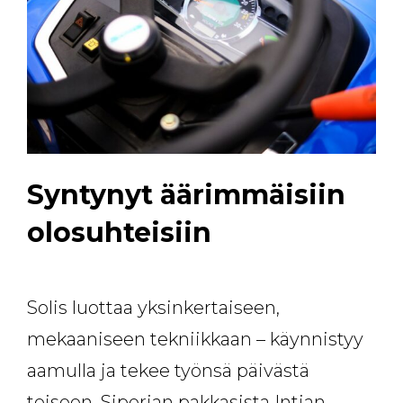
Syntynyt äärimmäisiin
olosuhteisiin
Solis luottaa yksinkertaiseen,
mekaaniseen tekniikkaan – käynnistyy
aamulla ja tekee työnsä päivästä
toiseen, Siperian pakkasista Intian