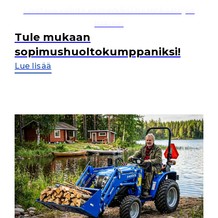
Loistava valinta esimerkiksi tuulenkaatojen
hakuun
Tule mukaan
sopimushuoltokumppaniksi!
Lue lisää