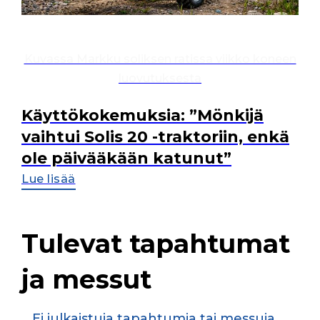
Kuvassa Markku soliksen ratissa viikko koneen
luovutuksesta
Käyttökokemuksia: ”Mönkijä
vaihtui Solis 20 -traktoriin, enkä
ole päivääkään katunut”
Lue lisää
Tulevat tapahtumat
ja messut
Ei julkaistuja tapahtumia tai messuja