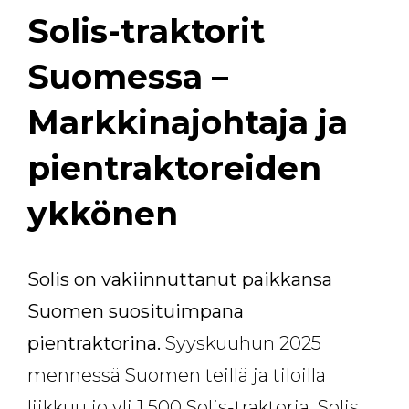
Solis-traktorit
Suomessa –
Markkinajohtaja ja
pientraktoreiden
ykkönen
Solis on vakiinnuttanut paikkansa
Suomen suosituimpana
pientraktorina.
Syyskuuhun 2025
mennessä Suomen teillä ja tiloilla
liikkuu jo yli 1 500 Solis-traktoria. Solis