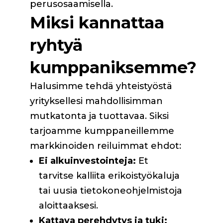
perusosaamisella.
Miksi kannattaa
ryhtyä
kumppaniksemme?
Halusimme tehdä yhteistyöstä
yrityksellesi mahdollisimman
mutkatonta ja tuottavaa. Siksi
tarjoamme kumppaneillemme
markkinoiden reiluimmat ehdot:
Ei alkuinvestointeja:
Et
tarvitse kalliita erikoistyökaluja
tai uusia tietokoneohjelmistoja
aloittaaksesi.
Kattava perehdytys ja tuki: