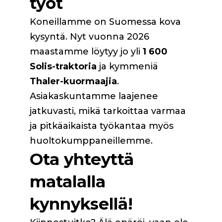
työt
Koneillamme on Suomessa kova
kysyntä. Nyt vuonna 2026
maastamme löytyy jo yli
1 600
Solis-traktoria
ja kymmeniä
Thaler-kuormaajia
.
Asiakaskuntamme laajenee
jatkuvasti, mikä tarkoittaa varmaa
ja pitkäaikaista työkantaa myös
huoltokumppaneillemme.
Ota yhteyttä
matalalla
kynnyksellä!