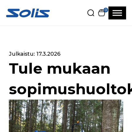
Siirry pääsisältöön
Siirry alatunnisteeseen
0
Julkaistu: 17.3.2026
Tule mukaan
sopimushuolto