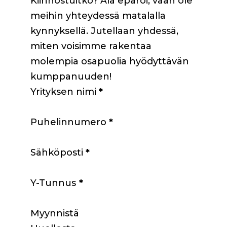
Kiinnostuitko? Älä epäröi, vaan ole
meihin yhteydessä matalalla
kynnyksellä. Jutellaan yhdessä,
miten voisimme rakentaa
molempia osapuolia hyödyttävän
kumppanuuden!
Yrityksen nimi
*
Puhelinnumero
*
Sähköposti
*
Y-Tunnus
*
Myynnistä