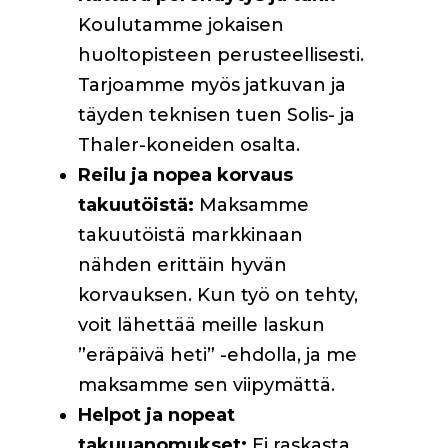
Koulutamme jokaisen
huoltopisteen perusteellisesti.
Tarjoamme myös jatkuvan ja
täyden teknisen tuen Solis- ja
Thaler-koneiden osalta.
Reilu ja nopea korvaus
takuutöistä:
Maksamme
takuutöistä markkinaan
nähden erittäin hyvän
korvauksen. Kun työ on tehty,
voit lähettää meille laskun
”eräpäivä heti” -ehdolla, ja me
maksamme sen viipymättä.
Helpot ja nopeat
takuuanomukset:
Ei raskasta