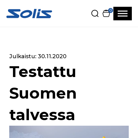
Siirry pääsisältöön
Siirry alatunnisteeseen
0
Julkaistu: 30.11.2020
Testattu
Suomen
talvessa