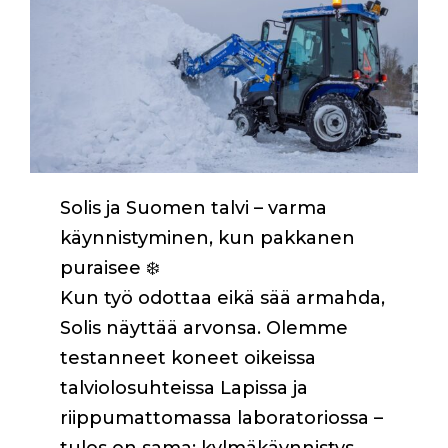
Solis ja Suomen talvi – varma
käynnistyminen, kun pakkanen
puraisee ❄️
Kun työ odottaa eikä sää armahda,
Solis näyttää arvonsa. Olemme
testanneet koneet oikeissa
talviolosuhteissa Lapissa ja
riippumattomassa laboratoriossa –
tulos on sama: kylmäkäynnistys