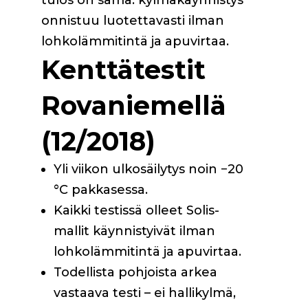
onnistuu luotettavasti ilman
lohkolämmitintä ja apuvirtaa.
Kenttätestit
Rovaniemellä
(12/2018)
Yli viikon ulkosäilytys noin −20
°C pakkasessa.
Kaikki testissä olleet Solis-
mallit käynnistyivät ilman
lohkolämmitintä ja apuvirtaa.
Todellista pohjoista arkea
vastaava testi – ei hallikylmä,