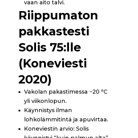
vaan aito talvi.
Riippumaton
pakkastesti
Solis 75:lle
(Koneviesti
2020)
Vakolan pakastimessa −20 °C
yli viikonlopun.
Käynnistys ilman
lohkolämmitintä ja apuvirtaa.
Koneviestin arvio: Solis
käynnistyi “kuin palmun alta”.