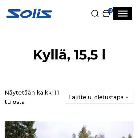
Siirry pääsisältöön
Siirry alatunnisteeseen
0
Kyllä, 15,5 l
Näytetään kaikki 11
tulosta