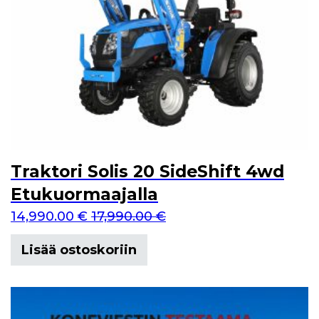
Traktori Solis 20 SideShift 4wd
Etukuormaajalla
14,990.00
€
17,990.00
€
Lisää ostoskoriin