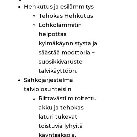
Hehkutus ja esilämmitys
Tehokas Hehkutus
Lohkolämmitin
helpottaa
kylmäkäynnistystä ja
säästää moottoria –
suosikkivaruste
talvikäyttöön.
Sähköjärjestelmä
talviolosuhteisiin
Riittävästi mitoitettu
akku ja tehokas
laturi tukevat
toistuvia lyhyitä
käyntijaksoja.