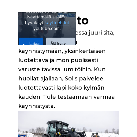
Tämä sisältö on kolmannen
osapuolen ylläpitämä.
Yhteenveto
Näyttämällä sisällön
hyväksyt
käyttöehdot
youtube.com.
Solis‑traktori on talvessa juuri sitä,
mitä tarvitset: varma
Lataa
Älä kysy
video
uudestaan
käynnistymään, yksinkertaisen
luotettava ja monipuolisesti
varusteltavissa lumitöihin. Kun
huollat ajallaan, Solis palvelee
luotettavasti läpi koko kylmän
kauden. Tule testaamaan varmaa
käynnistystä.