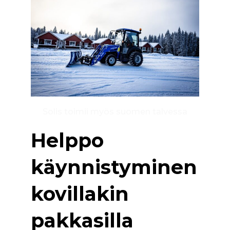
Solis toimii myös suomen talvessa
Helppo
käynnistyminen
kovillakin
pakkasilla