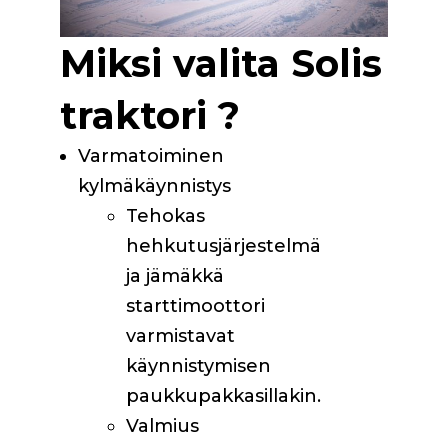
Miksi valita Solis
traktori ?
Varmatoiminen
kylmäkäynnistys
Tehokas
hehkutusjärjestelmä
ja jämäkkä
starttimoottori
varmistavat
käynnistymisen
paukkupakkasillakin.
Valmius