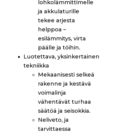
lohkolämmittimelle
ja akkulaturille
tekee arjesta
helppoa –
esilämmitys, virta
päälle ja töihin.
Luotettava, yksinkertainen
tekniikka
Mekaanisesti selkeä
rakenne ja kestävä
voimalinja
vähentävät turhaa
säätöä ja seisokkia.
Neliveto, ja
tarvittaessa