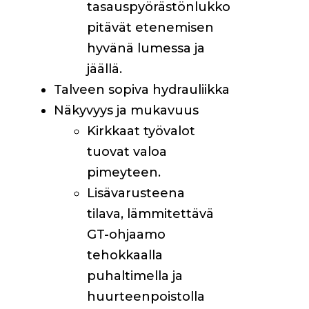
tasauspyörästönlukko
pitävät etenemisen
hyvänä lumessa ja
jäällä.
Talveen sopiva hydrauliikka
Näkyvyys ja mukavuus
Kirkkaat työvalot
tuovat valoa
pimeyteen.
Lisävarusteena
tilava, lämmitettävä
GT-ohjaamo
tehokkaalla
puhaltimella ja
huurteenpoistolla