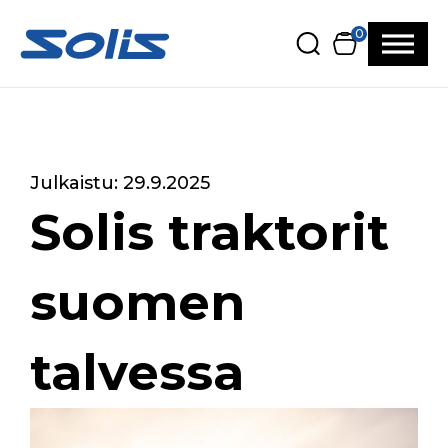
Siirry pääsisältöön
Siirry alatunnisteeseen
0
Julkaistu: 29.9.2025
Solis traktorit
suomen
talvessa