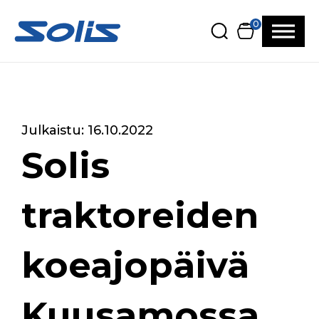
Siirry pääsisältöön
Siirry alatunnisteeseen
0
Julkaistu: 16.10.2022
Solis
traktoreiden
koeajopäivä
Kuusamossa