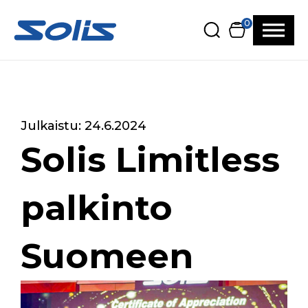
Siirry pääsisältöön
Siirry alatunnisteeseen
0
Julkaistu: 24.6.2024
Solis Limitless
palkinto
Suomeen