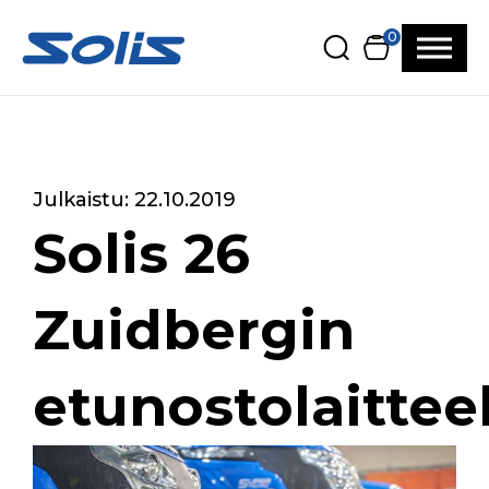
Siirry pääsisältöön
Siirry alatunnisteeseen
0
Julkaistu: 22.10.2019
Solis 26
Zuidbergin
etunostolaittee