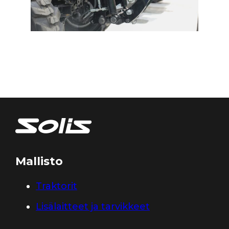
Mallisto
Traktorit
Lisälaitteet ja tarvikkeet