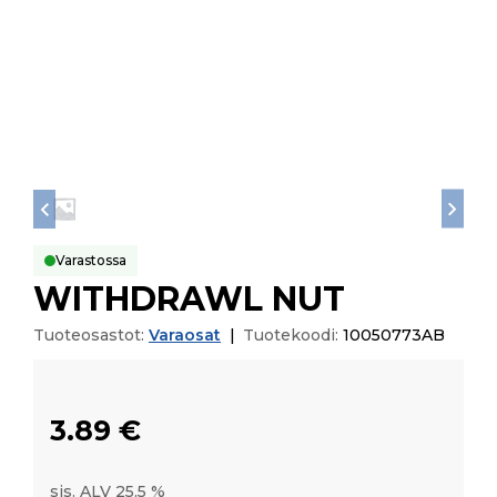
Varastossa
WITHDRAWL NUT
Tuoteosastot:
Varaosat
|
Tuotekoodi:
10050773AB
3.89
€
sis. ALV 25,5 %