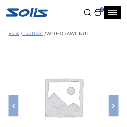
Siirry pääsisältöön
Siirry alatunnisteeseen
0
Solis
Tuotteet
WITHDRAWL NUT