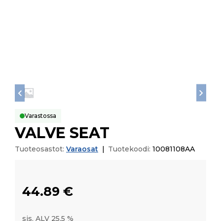
Varastossa
VALVE SEAT
Tuoteosastot:
Varaosat
|
Tuotekoodi:
10081108AA
44.89
€
sis. ALV 25,5 %