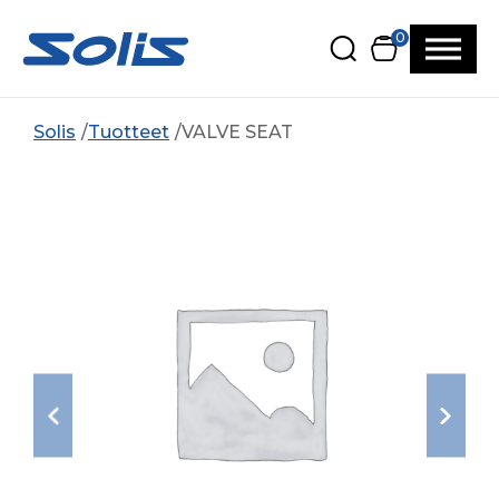
Siirry pääsisältöön
Siirry alatunnisteeseen
0
Solis
Tuotteet
VALVE SEAT