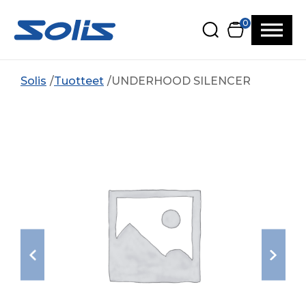
Siirry pääsisältöön
Siirry alatunnisteeseen
0
Solis
Tuotteet
UNDERHOOD SILENCER