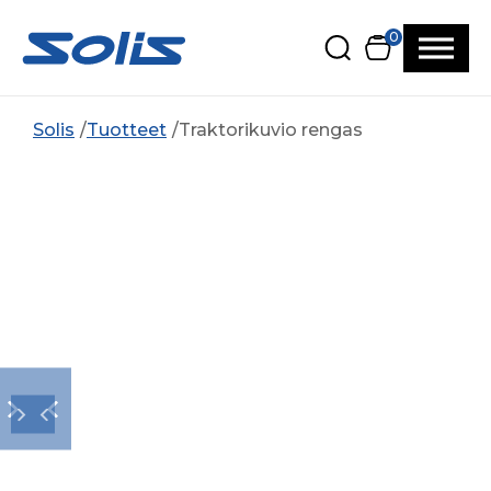
Siirry pääsisältöön
Siirry alatunnisteeseen
0
Solis
Tuotteet
Traktorikuvio rengas