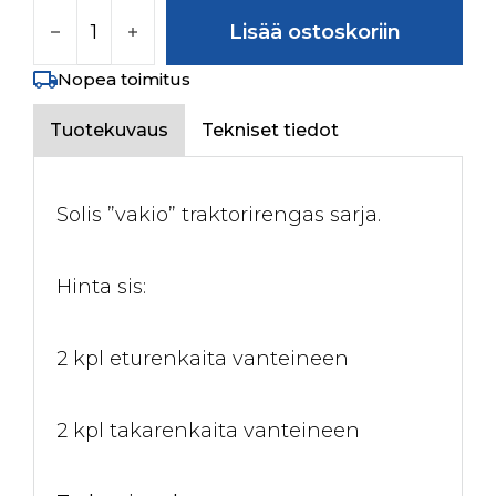
Traktorikuvio rengas määrä
Lisää ostoskoriin
Nopea toimitus
Tuotekuvaus
Tekniset tiedot
Solis ”vakio” traktorirengas sarja.
Hinta sis:
2 kpl eturenkaita vanteineen
2 kpl takarenkaita vanteineen