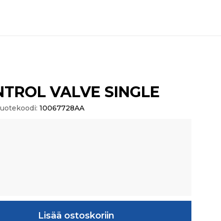
NTROL VALVE SINGLE
uotekoodi:
10067728AA
LVE SINGLE määrä
Lisää ostoskoriin