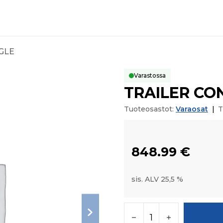
GLE
Varastossa
TRAILER CO
Tuoteosastot:
Varaosat
|
T
848.99
€
sis. ALV 25,5 %
TRAILER CONTROL VA