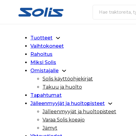
Siirry pääsisältöön
Siirry alatunnisteeseen
Haku
Tuotteet
Vaihtokoneet
Rahoitus
Miksi Solis
Omistajalle
Solis käyttöohjekirjat
Takuu ja huolto
Tapahtumat
Jälleenmyyjät ja huoltopisteet
Jälleenmyyjät ja huoltopisteet
Varaa Solis koeajo
Jämyt