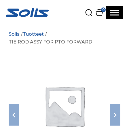
Siirry pääsisältöön
Siirry alatunnisteeseen
0
Solis
Tuotteet
TIE ROD ASSY FOR PTO FORWARD