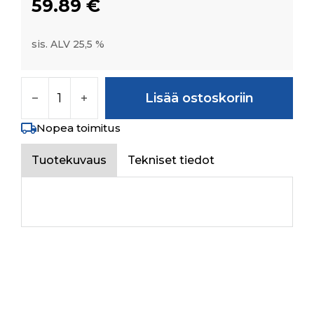
59.89
€
sis. ALV 25,5 %
TIE ROD ASSY FOR PTO FORWARD määrä
Lisää ostoskoriin
Nopea toimitus
Tuotekuvaus
Tekniset tiedot