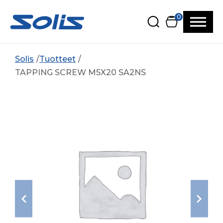
Siirry pääsisältöön
Siirry alatunnisteeseen
0
Solis
Tuotteet
TAPPING SCREW M5X20 SA2NS