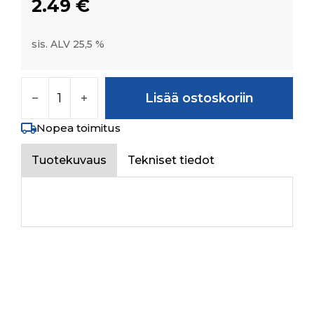
2.49
€
sis. ALV 25,5 %
TAPPING SCREW M5X20 SA2NS määrä
Lisää ostoskoriin
Nopea toimitus
Tuotekuvaus
Tekniset tiedot