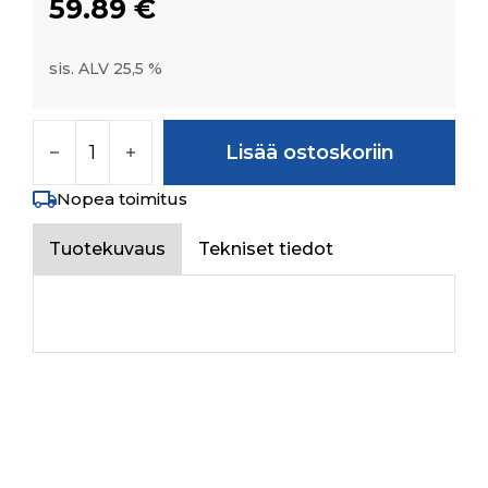
59.89
€
sis. ALV 25,5 %
TAPER ROLLER BEARING 35*62*18 määrä
Lisää ostoskoriin
Nopea toimitus
Tuotekuvaus
Tekniset tiedot