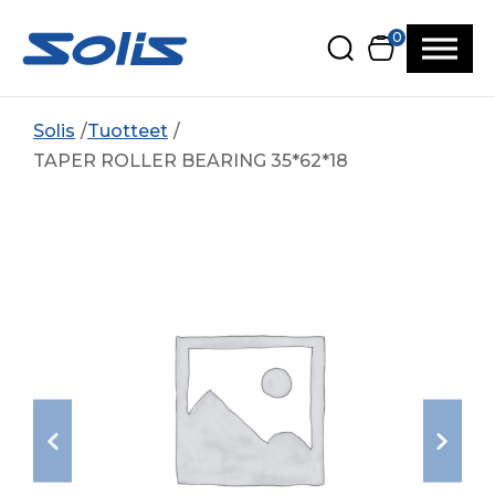
Siirry pääsisältöön
Siirry alatunnisteeseen
0
Solis
Tuotteet
TAPER ROLLER BEARING 35*62*18