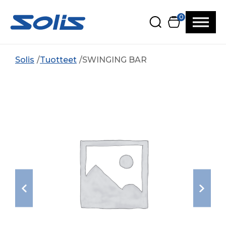
Siirry pääsisältöön
Siirry alatunnisteeseen
0
Solis
Tuotteet
SWINGING BAR