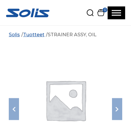
Siirry pääsisältöön
Siirry alatunnisteeseen
0
Solis
Tuotteet
STRAINER ASSY, OIL