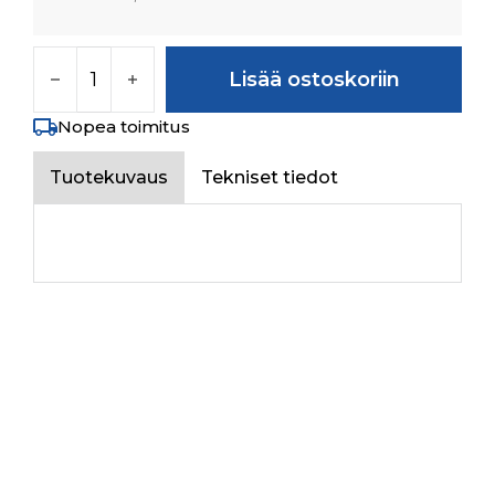
STRAINER ASSY, OIL määrä
Lisää ostoskoriin
Nopea toimitus
Tuotekuvaus
Tekniset tiedot