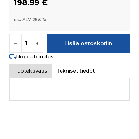
198.99
€
sis. ALV 25,5 %
STEERING TANK ASSEMBLY 3CYL määrä
Lisää ostoskoriin
Nopea toimitus
Tuotekuvaus
Tekniset tiedot