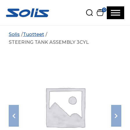
Siirry pääsisältöön
Siirry alatunnisteeseen
0
Solis
Tuotteet
STEERING TANK ASSEMBLY 3CYL