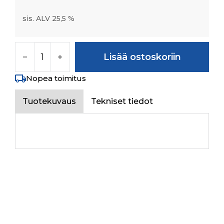
sis. ALV 25,5 %
STEERING BOTTOM COVER määrä
Lisää ostoskoriin
Nopea toimitus
Tuotekuvaus
Tekniset tiedot