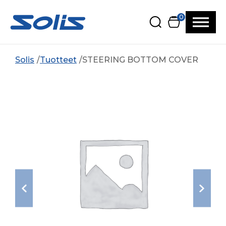
Siirry pääsisältöön
Siirry alatunnisteeseen
0
Solis
Tuotteet
STEERING BOTTOM COVER