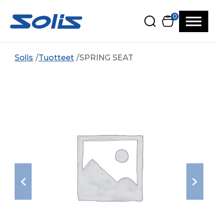
Siirry pääsisältöön
Siirry alatunnisteeseen
0
Solis
Tuotteet
SPRING SEAT