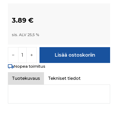
3.89
€
sis. ALV 25,5 %
SPRING COTTER SLEEVE 6X30 HEAVY DUTY DIN
Lisää ostoskoriin
Nopea toimitus
Tuotekuvaus
Tekniset tiedot