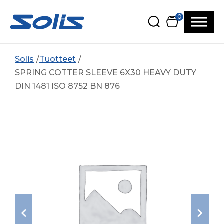
Siirry pääsisältöön
Siirry alatunnisteeseen
0
Solis
Tuotteet
SPRING COTTER SLEEVE 6X30 HEAVY DUTY
DIN 1481 ISO 8752 BN 876