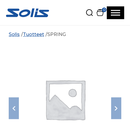
Siirry pääsisältöön
Siirry alatunnisteeseen
0
Solis
Tuotteet
SPRING