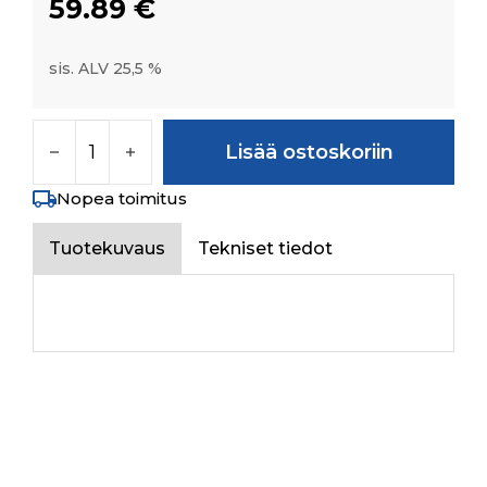
59.89
€
sis. ALV 25,5 %
SOLIS SIDE BRANDING BONNET RH määrä
Lisää ostoskoriin
Nopea toimitus
Tuotekuvaus
Tekniset tiedot