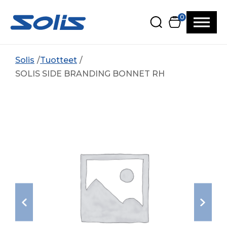
Siirry pääsisältöön
Siirry alatunnisteeseen
0
Solis
Tuotteet
SOLIS SIDE BRANDING BONNET RH