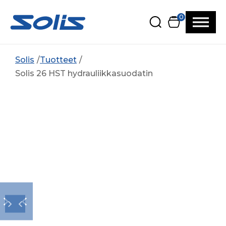
Siirry pääsisältöön
Siirry alatunnisteeseen
0
Solis
Tuotteet
Solis 26 HST hydrauliikkasuodatin