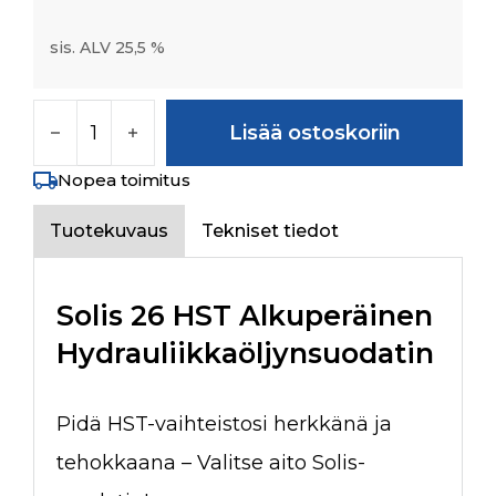
sis. ALV 25,5 %
Solis 26 HST hydrauliikkasuodatin määrä
Lisää ostoskoriin
Nopea toimitus
Tuotekuvaus
Tekniset tiedot
Solis 26 HST Alkuperäinen
Hydrauliikkaöljynsuodatin
Pidä HST-vaihteistosi herkkänä ja
tehokkaana – Valitse aito Solis-