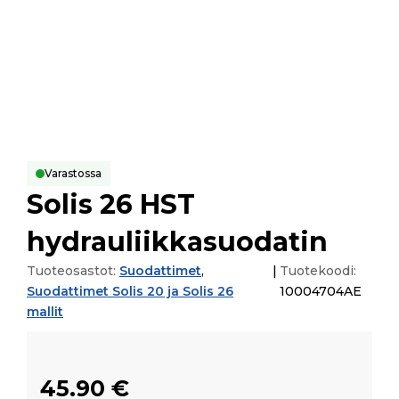
Varastossa
Solis 26 HST
hydrauliikkasuodatin
Tuoteosastot:
Suodattimet
,
|
Tuotekoodi:
Suodattimet Solis 20 ja Solis 26
10004704AE
mallit
45.90
€