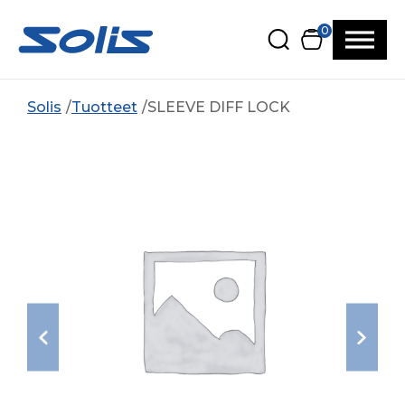
Siirry pääsisältöön
Siirry alatunnisteeseen
0
Solis
Tuotteet
SLEEVE DIFF LOCK