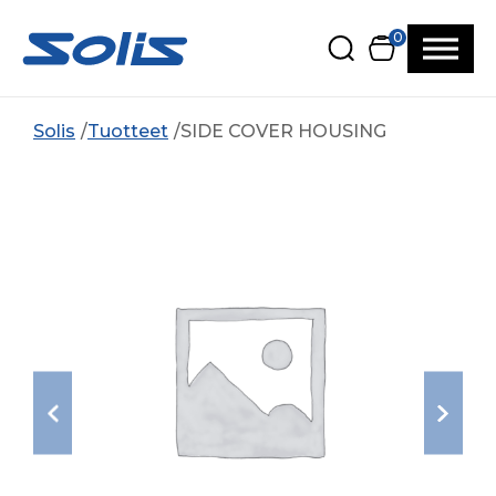
Siirry pääsisältöön
Siirry alatunnisteeseen
0
Solis
Tuotteet
SIDE COVER HOUSING