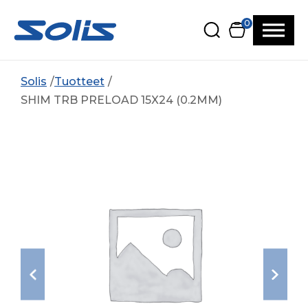
Siirry pääsisältöön
Siirry alatunnisteeseen
0
Solis
Tuotteet
SHIM TRB PRELOAD 15X24 (0.2MM)