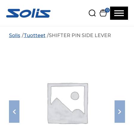
Siirry pääsisältöön
Siirry alatunnisteeseen
0
Solis
Tuotteet
SHIFTER PIN SIDE LEVER