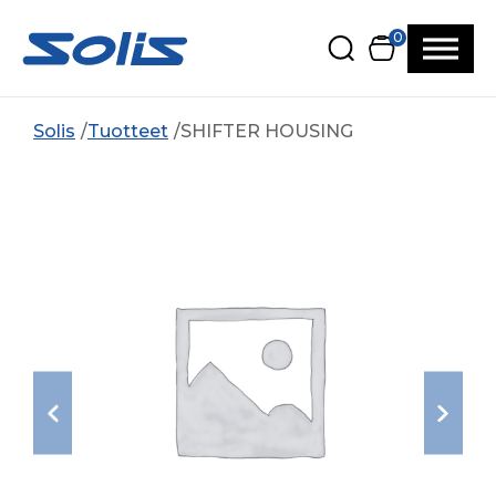
Siirry pääsisältöön
Siirry alatunnisteeseen
0
Solis
Tuotteet
SHIFTER HOUSING