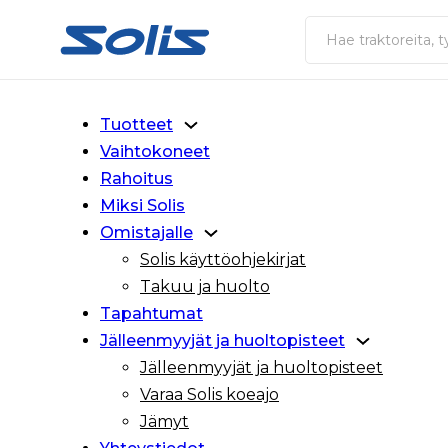
Siirry pääsisältöön
Siirry alatunnisteeseen
Haku
Tuotteet
Vaihtokoneet
Rahoitus
Miksi Solis
Omistajalle
Solis käyttöohjekirjat
Takuu ja huolto
Tapahtumat
Jälleenmyyjät ja huoltopisteet
Jälleenmyyjät ja huoltopisteet
Varaa Solis koeajo
Jämyt