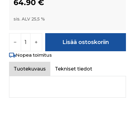
64.90
€
sis. ALV 25,5 %
SECONDARY PIPE FROM HTB VALVE TO LIFT 
Lisää ostoskoriin
Nopea toimitus
Tuotekuvaus
Tekniset tiedot