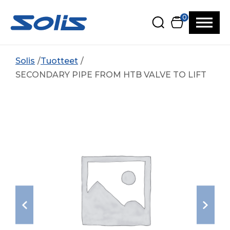
Siirry pääsisältöön
Siirry alatunnisteeseen
0
Solis
Tuotteet
SECONDARY PIPE FROM HTB VALVE TO LIFT