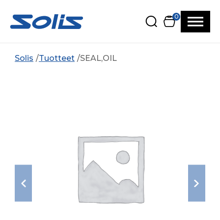
Siirry pääsisältöön
Siirry alatunnisteeseen
0
Solis
Tuotteet
SEAL,OIL