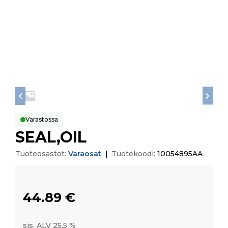
Varastossa
SEAL,OIL
Tuoteosastot:
Varaosat
|
Tuotekoodi:
10054895AA
44.89
€
sis. ALV 25,5 %