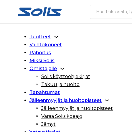
Siirry pääsisältöön
Siirry alatunnisteeseen
Haku
Tuotteet
Vaihtokoneet
Rahoitus
Miksi Solis
Omistajalle
Solis käyttöohjekirjat
Takuu ja huolto
Tapahtumat
Jälleenmyyjät ja huoltopisteet
Jälleenmyyjät ja huoltopisteet
Varaa Solis koeajo
Jämyt