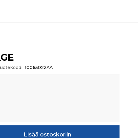
AGE
uotekoodi:
10065022AA
ä
Lisää ostoskoriin