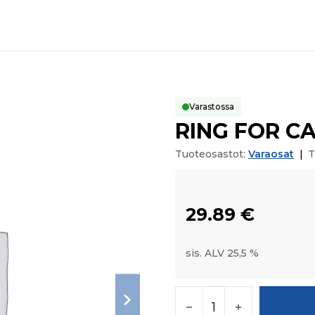
Varastossa
RING FOR C
Tuoteosastot:
Varaosat
|
T
29.89
€
sis. ALV 25,5 %
RING FOR CAGE määr