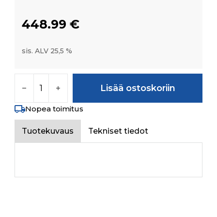
448.99
€
sis. ALV 25,5 %
REAR WHEEL RIM W9X18 (SILVER PAINTED) 6
Lisää ostoskoriin
Nopea toimitus
Tuotekuvaus
Tekniset tiedot