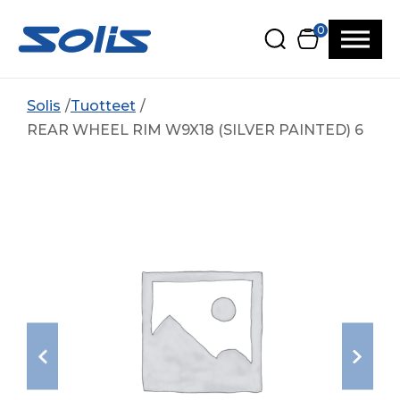
Siirry pääsisältöön
Siirry alatunnisteeseen
0
Solis
Tuotteet
REAR WHEEL RIM W9X18 (SILVER PAINTED) 6