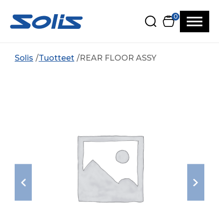
Siirry pääsisältöön
Siirry alatunnisteeseen
0
Solis
Tuotteet
REAR FLOOR ASSY