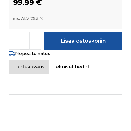
99.99
€
sis. ALV 25,5 %
PULLEY, WATER PUMP(MM405460) määrä
Lisää ostoskoriin
Nopea toimitus
Tuotekuvaus
Tekniset tiedot