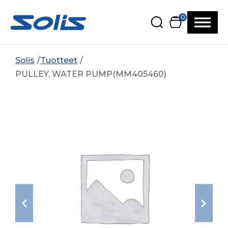
Siirry pääsisältöön
Siirry alatunnisteeseen
0
Solis
Tuotteet
PULLEY, WATER PUMP(MM405460)