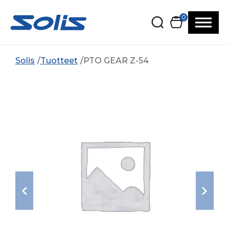
Siirry pääsisältöön
Siirry alatunnisteeseen
0
Solis
Tuotteet
PTO GEAR Z-54