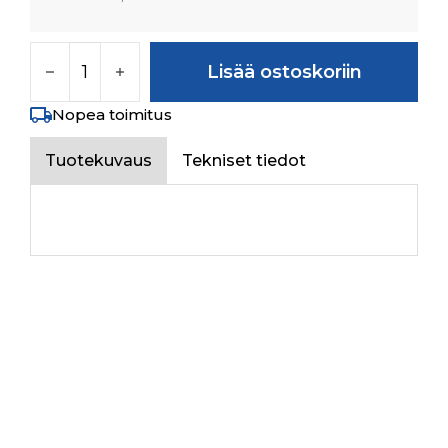
PTO GEAR Z-54 määrä
Lisää ostoskoriin
Nopea toimitus
Tuotekuvaus
Tekniset tiedot