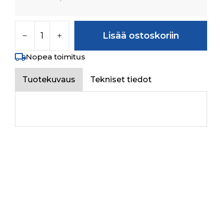
PTO GEAR Z-24 määrä
Lisää ostoskoriin
Nopea toimitus
Tuotekuvaus
Tekniset tiedot