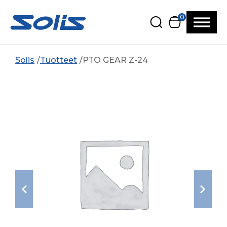
Siirry pääsisältöön
Siirry alatunnisteeseen
0
Solis
Tuotteet
PTO GEAR Z-24