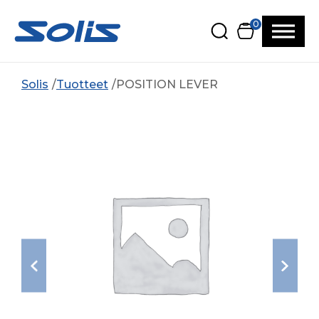
Siirry pääsisältöön
Siirry alatunnisteeseen
0
Solis
Tuotteet
POSITION LEVER