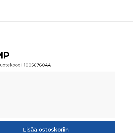
MP
uotekoodi:
10056760AA
ä
Lisää ostoskoriin