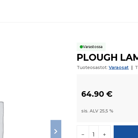
Varastossa
PLOUGH LA
Tuoteosastot:
Varaosat
|
T
64.90
€
sis. ALV 25,5 %
PLOUGH LAMP määr