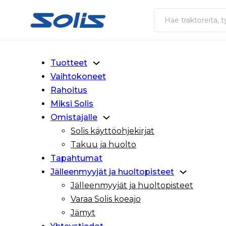
Siirry pääsisältöön
Siirry alatunnisteeseen
Haku
Tuotteet
Vaihtokoneet
Rahoitus
Miksi Solis
Omistajalle
Solis käyttöohjekirjat
Takuu ja huolto
Tapahtumat
Jälleenmyyjät ja huoltopisteet
Jälleenmyyjät ja huoltopisteet
Varaa Solis koeajo
Jämyt