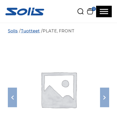
Siirry pääsisältöön
Siirry alatunnisteeseen
0
Solis
Tuotteet
PLATE, FRONT