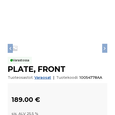
Varastossa
PLATE, FRONT
Tuoteosastot:
Varaosat
|
Tuotekoodi:
10054778AA
189.00
€
sis. ALV 25,5 %