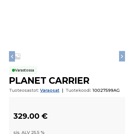
Varastossa
PLANET CARRIER
Tuoteosastot:
Varaosat
|
Tuotekoodi:
10027599AG
329.00
€
sis. ALV 25,5 %