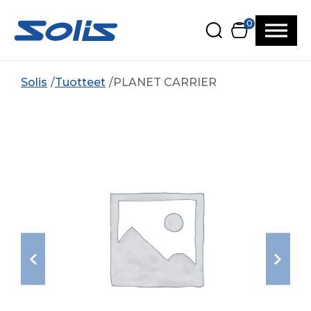
Siirry pääsisältöön
Siirry alatunnisteeseen
0
Solis
Tuotteet
PLANET CARRIER