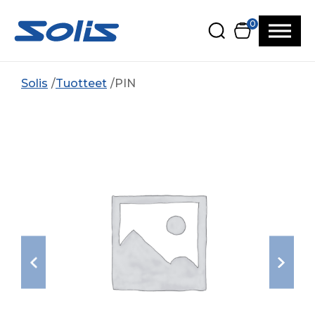
Siirry pääsisältöön
Siirry alatunnisteeseen
0
Solis
Tuotteet
PIN