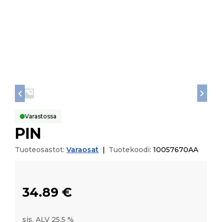
Varastossa
PIN
Tuoteosastot:
Varaosat
|
Tuotekoodi:
10057670AA
34.89
€
sis. ALV 25,5 %