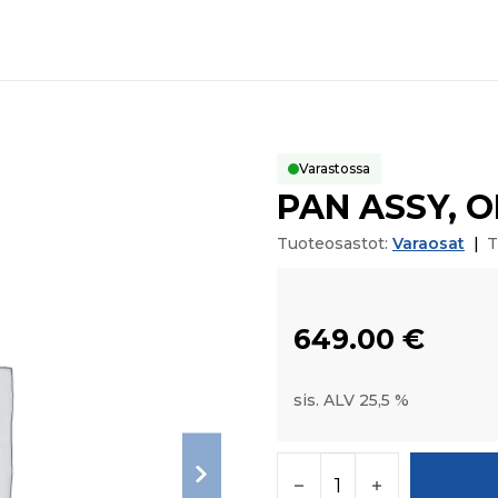
Varastossa
PAN ASSY, O
Tuoteosastot:
Varaosat
|
T
649.00
€
sis. ALV 25,5 %
PAN ASSY, OIL määrä