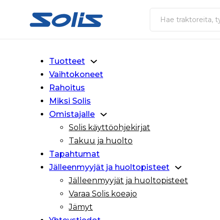
Siirry pääsisältöön
Siirry alatunnisteeseen
Haku
Tuotteet
Vaihtokoneet
Rahoitus
Miksi Solis
Omistajalle
Solis käyttöohjekirjat
Takuu ja huolto
Tapahtumat
Jälleenmyyjät ja huoltopisteet
Jälleenmyyjät ja huoltopisteet
Varaa Solis koeajo
Jämyt